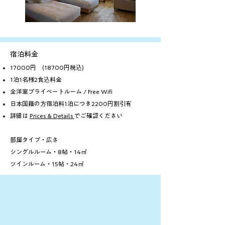
宿泊料金
17000円
​ (18700円税込)
1泊1名様2食込料金
全洋室プライベートルーム / Free Wifi
日本国籍の方宿泊料1泊につき2200円割引有
​詳細は
Prices & Details
でご確認ください
​部屋タイプ・広さ
シングルルーム・8帖・14㎡
ツインルーム・15帖・24㎡