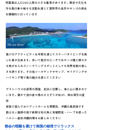
阿嘉島は人口260人程の小さな集落があります。歴史や文化を
守る島行事や様々な活動を通じて亜熱帯の自然やサンゴの保全
を積極的に行っています
島でのアクティビティは年間を通じてスクーバダイビングを楽
しむ事が出来ます。歩いて数分のビーチではサンゴ礁と鮮やか
な魚がみられスノーケリングスポットとしても世界有数の美し
さを誇ります。その他シーカヤックやサップ、サイクリングや
ハイキング等で島の魅力を感じてください
ゲストハウスは部落の西端、前浜に位置し、海と山に囲まれて
います。静かで波の音や鳥のさえずりがBGM、夜は満天の星
空
家族で営んでおりアットホームな雰囲気、沖縄の島民宿です
数少ない漁師の宿で新鮮な旬の魚と有機野菜・ハーブを使った
ヘルシー創作沖縄料理をお楽しみください
都会の喧騒を避けて南国の秘境でリラックス