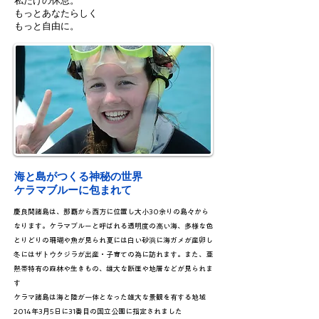
私だけの休息。
もっとあなたらしく
もっと自由に。
海と島がつくる神秘の世界
​ケラマブルーに包まれて
慶良間諸島は、那覇から西方に位置し大小30余りの島々から
なります。ケラマブルーと呼ばれる透明度の高い海、多様な色
とりどりの珊瑚や魚が見られ夏には白い砂浜に海ガメが産卵し
冬にはザトウクジラが出産・子育ての為に訪れます。また、亜
熱帯特有の森林や生きもの、雄大な断崖や地層などが見られま
す
​ケラマ諸島は海と陸が一体となった雄大な景観を有する地域
2014年3月5日に31番目の国立公園に指定されました​