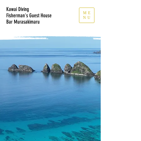
Kawai Diving
ME
Fisherman's Guest House
NU
​Bar Murasakimaru