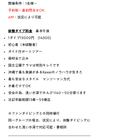
開催条件：1名様〜
予約制・直前問合せOK
AM
：状況により可能
体験ダイブ料金
基本午後
1ダイブ13000円 (14300)
初心者（未経験者）
ガイド付ボートツアー
器材全て込み
国立公園ケラマは特別キレイです
沖縄で最も実績があるKawaiのノウハウが生きた
最も安全なスタイル マンツーマン方式
水着だけでOK
安全の為、浅い水深でのんびり40〜50分潜ります
注記年齢制限13歳〜59歳迄
※ファンダイビングとの同時催行
​同一グループの場合、状況により、体験ダイビングに
合わせた浅い水深で対応可能・要相談
＿＿＿＿＿＿＿＿＿＿＿＿＿＿＿＿＿＿＿＿＿＿＿＿