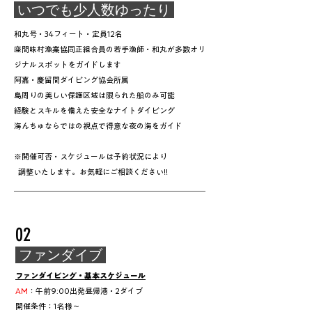
​ いつでも少人数ゆったり
和丸号・34フィート・定員12名
座間味村漁業協同正組合員の若手漁師・和丸が多数オリ
ジナルスポットをガイドします
阿嘉・慶留間ダイビング協会所属
​島周りの美しい保護区域は限られた船のみ可能
経験とスキルを備え​た安全なナイトダイビング
海んちゅならではの視点で得意な夜の海をガイド
※開催可否・スケジュールは予約状況により
調整いたします
​。
お気軽にご相談ください!!
＿＿＿＿＿＿＿＿＿＿＿＿＿＿＿＿＿＿＿＿＿＿＿＿＿
02
​ ファンダイブ
ファンダイビング・基本スケジュール
AM
：午前9:00出発昼帰港・2ダイブ
開催条件：1名様〜