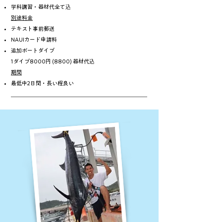
学科講習・器材代全て込
別途料金
​テキスト事前郵送
NAUIカード申請料
追加ボートダイブ
​1ダイブ8000円 (8800) 器材代込
期間
最低中2日間・長い程良い
＿＿＿＿＿＿＿＿＿＿＿＿＿＿＿＿＿＿＿＿＿＿＿＿＿