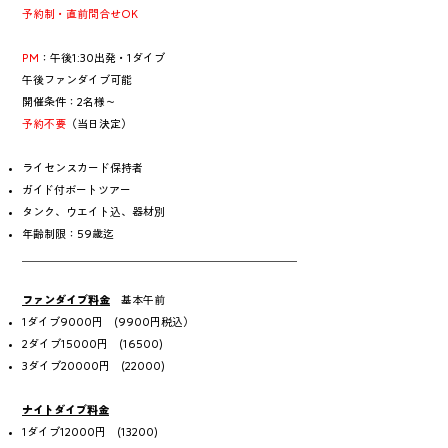
予約制・直前問合せOK
PM
：午後1:30出発・1ダイブ
午後ファンダイブ可能
​開催条件：2名様〜
予約不要
（当日決定）
ライセンスカード保持者
ガイド付ボートツアー
タンク、ウエイト込
​​、器材別
​年齢制限：59歳迄
＿＿＿＿＿＿＿＿＿＿＿＿＿＿＿＿＿＿＿＿＿＿＿＿＿
ファンダイブ料金
基本午前
1ダイブ9000円 (9900円税込）
2ダイブ15000円 (16500)
3ダイブ20000円 (22000)
ナイトダイブ料金
1ダイブ12000円 (13200)