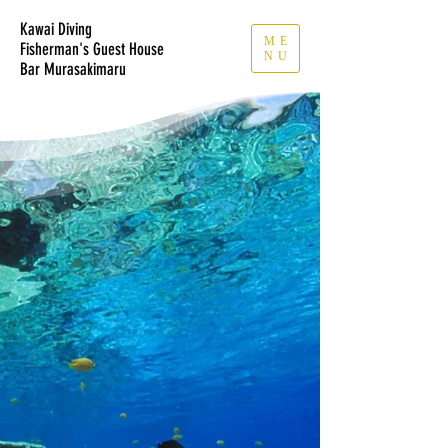
Kawai Diving
ME
Fisherman's Guest House
NU
​Bar Murasakimaru