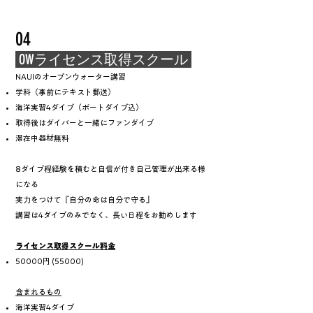
04
OWライセンス取得スクール
NAUIのオープンウォーター講習
学科（事前にテキスト郵送）
海洋実習4ダイブ（ボートダイブ込）
取得後はダイバーと一緒にファンダイブ
滞在中器材無料​
8ダイブ程経験を積むと自信が付き自己管理が出来る様
になる
実力をつけて『自分の命は自分で守る』
講習は4​ダイブのみでなく、長い日程をお勧めします
ライセンス取得スクール料金
50000円 (55000)
含まれるもの
海洋実習4ダイブ