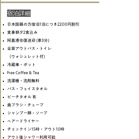
​宿泊詳細
日本国籍の方宿泊1泊につき2200円割引
食事朝夕2食込み
阿嘉港往復送迎 (車3分)
全室アウトバス・トイレ
​（ウォシュレット付）
冷蔵庫・ポット
Free Coffee & Tea
洗濯機・洗剤無料
バス・フェイスタオル
ビーチタオル 有
歯ブラシ・チューブ
シャンプー類・ソープ
ヘアードライヤー
チェックイン15時・アウト10時
アウト後シャワー利用可能