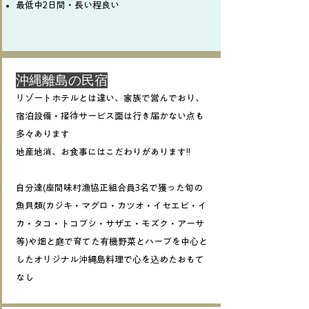
最低中2日間・長い程良い
​沖縄離島の民宿
リゾートホテルとは違い、家族で営んでおり、
宿泊設備・接待サービス面は行き届かない点も
多々あります
地産地消、お食事にはこだわりがあります!!
自分達(座間味村漁協正組合員3名で獲った旬の
魚貝類(カジキ・マグロ・カツオ・イセエビ・イ
カ・タコ・トコブシ・サザエ・モズク・アーサ
等)や畑と庭で育てた有機野菜とハーブを中心と
したオリジナル沖縄島料理で心を込めたおもて
なし