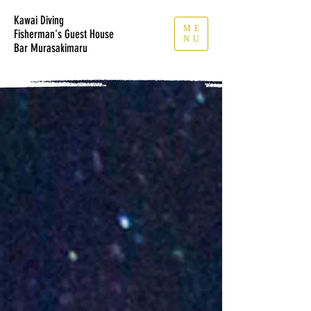
Kawai Diving
ME
Fisherman's Guest House
NU
​Bar Murasakimaru