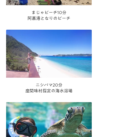
まじゃビーチ10分
阿嘉港となりのビーチ
ニシバマ20分
座間味村指定の海水浴場