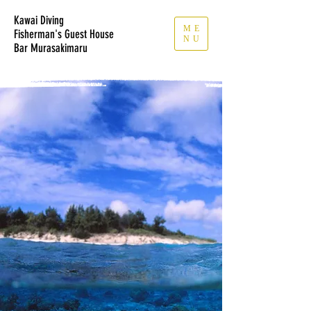
Kawai Diving
ME
Fisherman's Guest House
NU
​Bar Murasakimaru