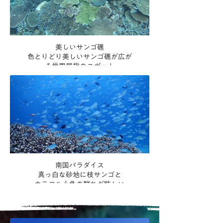
美しいサンゴ礁
色とりどり美しいサンゴ礁が広が
る世界屈指のスポット
南国パラダイス
真っ白な砂地に枝サンゴと
カラフル小魚の群れが眩しい